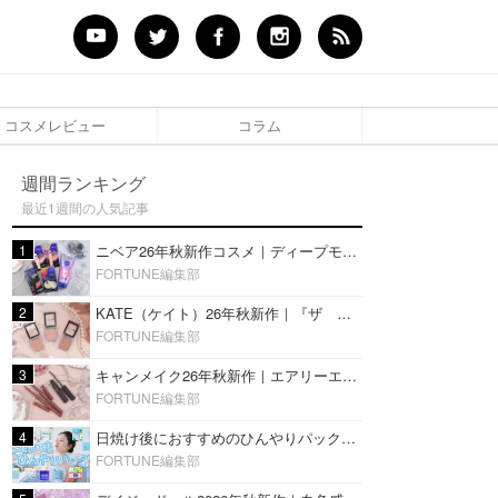
コスメレビュー
コラム
週間ランキング
最近1週間の人気記事
1
ニベア26年秋新作コスメ｜ディープモイスチャーリップの美容液タイプや2in1ボディクリームスクラブも
FORTUNE編集部
2
KATE（ケイト）26年秋新作｜『ザ アイカラー』に白みベージュ系淡色カラーが登場！新3色をレビュー
FORTUNE編集部
3
キャンメイク26年秋新作｜エアリーエクステンションライナー＆カールスナイパーマスカラ新色をレビュー
FORTUNE編集部
4
日焼け後におすすめのひんやりパック14選｜暑い夏にぴったりな冷凍／鎮静／うるおいチャージマスクを紹介
FORTUNE編集部