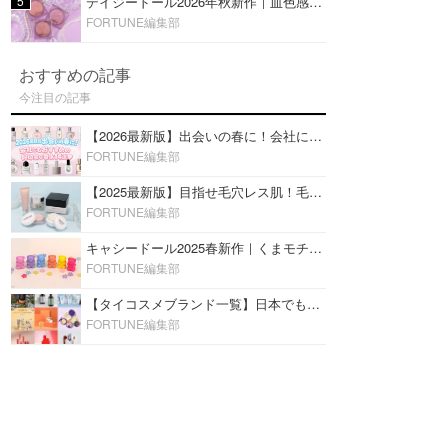
5
デイジードール2026年秋新作｜血色感が可愛い♡『パウダー ブラッシュ ブルーム』新3色をレビュー
FORTUNE編集部
おすすめの記事
今注目の記事
【2026最新版】出会いの春に！会社にもおすすめの好印象な香水14選♡ビジネスの場での香水マナーも
FORTUNE編集部
【2025最新版】目指せ毛穴レス肌！毛穴を埋めて隠す「おすすめ部分用下地＆プライマー」ランキング♡
FORTUNE編集部
キャシードール2025春新作｜くまモチーフのミニリップ「シャイニーベア リップモイスト」をレビュー♡
FORTUNE編集部
【タイコスメブランド一覧】日本でも人気沸騰中の“タイコスメ”ブランド20選！
FORTUNE編集部