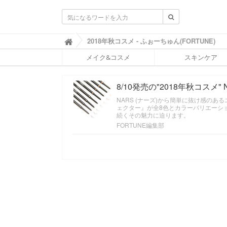
ふ
2018年秋コスメ - ふぉーちゅん(FORTUNE)

ぉ
メイク&コスメ
スキンケア
ー
ち
ゅ
8/10発売の"2018年秋コスメ
ん
(
NARS (ナーズ)から簡単に抜け感の
F
ェクター』が全8色とカラーバリエーシ
O
続くその魅力に迫ります。
R
FORTUNE編集部
T
U
N
E
)