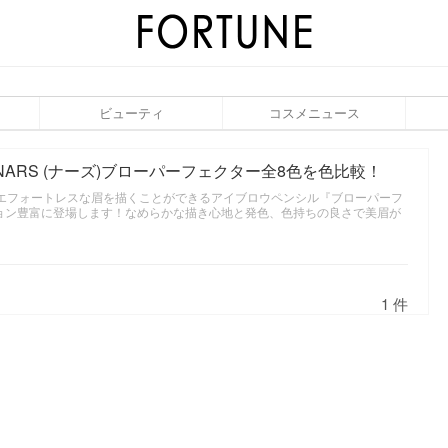
ビューティ
コスメニュース
" NARS (ナーズ)ブローパーフェクター全8色を色比較！
あるエフォートレスな眉を描くことができるアイブロウペンシル『ブローパーフ
ョン豊富に登場します！なめらかな描き心地と発色、色持ちの良さで美眉が
1 件