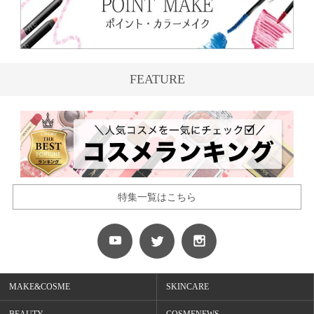
FEATURE
特集一覧はこちら
MAKE&COSME
SKINCARE
BEAUTY
COSMENEWS