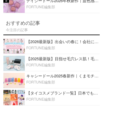
5
デイジードール2026年秋新作｜血色感が可愛い♡『パウダー ブラッシュ ブルーム』新3色をレビュー
FORTUNE編集部
おすすめの記事
今注目の記事
【2026最新版】出会いの春に！会社にもおすすめの好印象な香水14選♡ビジネスの場での香水マナーも
FORTUNE編集部
【2025最新版】目指せ毛穴レス肌！毛穴を埋めて隠す「おすすめ部分用下地＆プライマー」ランキング♡
FORTUNE編集部
キャシードール2025春新作｜くまモチーフのミニリップ「シャイニーベア リップモイスト」をレビュー♡
FORTUNE編集部
【タイコスメブランド一覧】日本でも人気沸騰中の“タイコスメ”ブランド20選！
FORTUNE編集部