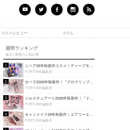
コスメレビュー
コラム
週間ランキング
最近1週間の人気記事
1
ニベア26年秋新作コスメ｜ディープモイスチャーリップの美容液タイプや2in1ボディクリームスクラブも
FORTUNE編集部
2
オペラ2026年秋新作｜『グロウリップティント』の新色・限定色はローズジャムカラー♡全4色をレビュー
FORTUNE編集部
3
ジルスチュアート2026年秋新作｜『ドレスドブルーム アイズ』新色や限定ハイライト・リップをレビュー
FORTUNE編集部
4
キャンメイク26年秋新作｜エアリーエクステンションライナー＆カールスナイパーマスカラ新色をレビュー
FORTUNE編集部