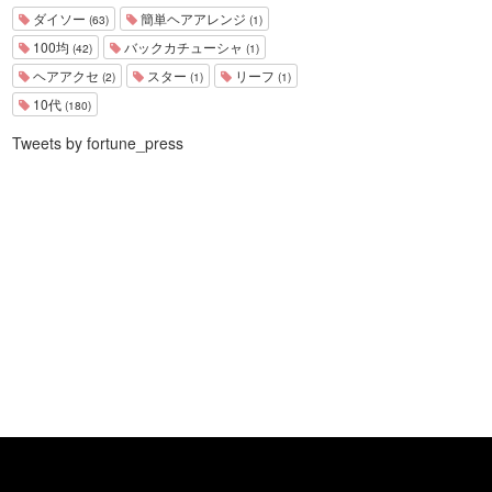
ダイソー
簡単ヘアアレンジ
(63)
(1)
100均
バックカチューシャ
(42)
(1)
ヘアアクセ
スター
リーフ
(2)
(1)
(1)
10代
(180)
Tweets by fortune_press