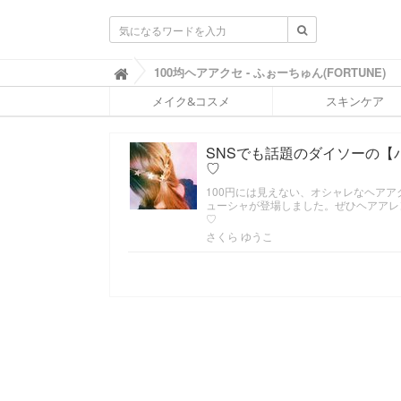
ふ
100均ヘアアクセ - ふぉーちゅん(FORTUNE)

ぉ
メイク&コスメ
スキンケア
ー
ち
ゅ
SNSでも話題のダイソーの
ん
♡
(
F
100円には見えない、オシャレなヘア
O
ューシャが登場しました。ぜひヘアアレ
R
♡
T
さくら ゆうこ
U
N
E
)