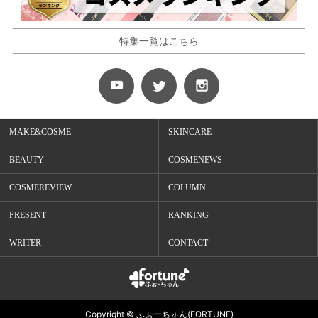
特集一覧はこちら
MAKE&COSME
SKINCARE
BEAUTY
COSMENEWS
COSMEREVIEW
COLUMN
PRESENT
RANKING
WRITER
CONTACT
Copyright © ふぉーちゅん(FORTUNE)