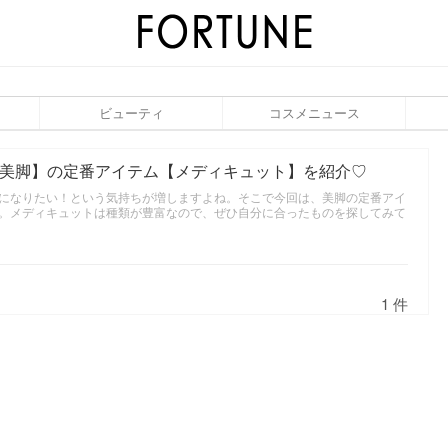
ビューティ
コスメニュース
【美脚】の定番アイテム【メディキュット】を紹介♡
になりたい！という気持ちが増しますよね。そこで今回は、美脚の定番アイ
。メディキュットは種類が豊富なので、ぜひ自分に合ったものを探してみて
1 件