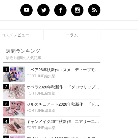
コスメレビュー
コラム
週間ランキング
最近1週間の人気記事
1
ニベア26年秋新作コスメ｜ディープモイスチャーリップの美容液タイプや2in1ボディクリームスクラブも
FORTUNE編集部
2
オペラ2026年秋新作｜『グロウリップティント』の新色・限定色はローズジャムカラー♡全4色をレビュー
FORTUNE編集部
3
ジルスチュアート2026年秋新作｜『ドレスドブルーム アイズ』新色や限定ハイライト・リップをレビュー
FORTUNE編集部
4
キャンメイク26年秋新作｜エアリーエクステンションライナー＆カールスナイパーマスカラ新色をレビュー
FORTUNE編集部