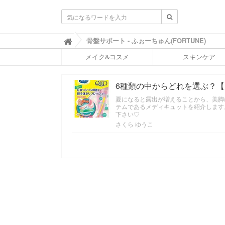
ふ
骨盤サポート - ふぉーちゅん(FORTUNE)

ぉ
メイク&コスメ
スキンケア
ー
ち
ゅ
6種類の中からどれを選ぶ？
ん
(
夏になると露出が増えることから、美脚
F
テムであるメディキュットを紹介します
O
下さい♡
R
さくら ゆうこ
T
U
N
E
)