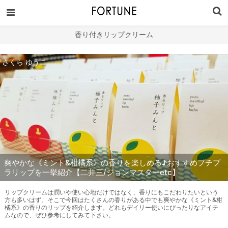
香り付きリップクリーム
さくら ゆうこ
爽やかな《ミント&柑橘系》の香りを楽しめる♪おすすめプチプ
ラリップを一挙紹介【二井三/ジョンマスターetc】
リップクリームは潤いや使い心地だけではなく、香りにもこだわりたいという
方も多いはず。そこで今回はたくさんの香りがある中でも爽やかな《ミント&柑
橘系》の香りのリップを紹介します。どれもデイリー使いにぴったりなアイテ
ムなので、ぜひ参考にしてみて下さい。