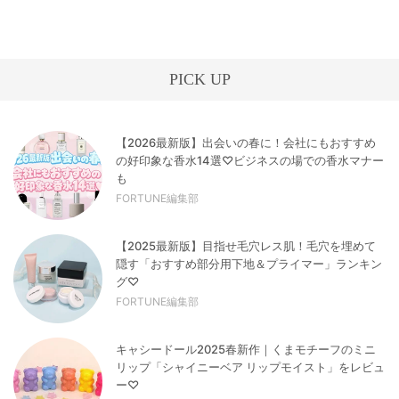
PICK UP
【2026最新版】出会いの春に！会社にもおすすめ
の好印象な香水14選♡ビジネスの場での香水マナー
も
FORTUNE編集部
【2025最新版】目指せ毛穴レス肌！毛穴を埋めて
隠す「おすすめ部分用下地＆プライマー」ランキン
グ♡
FORTUNE編集部
キャシードール2025春新作｜くまモチーフのミニ
リップ「シャイニーベア リップモイスト」をレビュ
ー♡