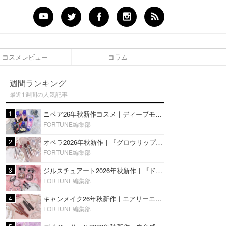
コスメレビュー
コラム
週間ランキング
最近1週間の人気記事
1
ニベア26年秋新作コスメ｜ディープモイスチャーリップの美容液タイプや2in1ボディクリームスクラブも
FORTUNE編集部
2
オペラ2026年秋新作｜『グロウリップティント』の新色・限定色はローズジャムカラー♡全4色をレビュー
FORTUNE編集部
3
ジルスチュアート2026年秋新作｜『ドレスドブルーム アイズ』新色や限定ハイライト・リップをレビュー
FORTUNE編集部
4
キャンメイク26年秋新作｜エアリーエクステンションライナー＆カールスナイパーマスカラ新色をレビュー
FORTUNE編集部