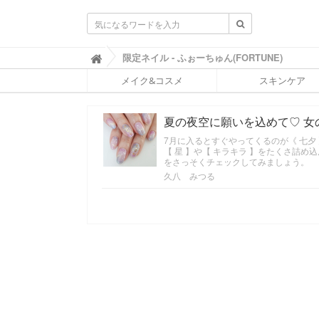
ふ
限定ネイル - ふぉーちゅん(FORTUNE)

ぉ
メイク&コスメ
スキンケア
ー
ち
ゅ
夏の夜空に願いを込めて♡ 女
ん
(
7月に入るとすぐやってくるのが《 七
F
【 星 】や【 キラキラ 】をたくさ詰
O
をさっそくチェックしてみましょう。
R
久八 みつる
T
U
N
E
)