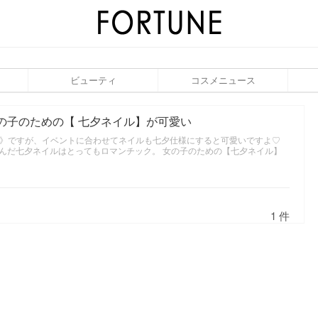
ビューティ
コスメニュース
の子のための【 七夕ネイル】が可愛い
夕 》ですが、イベントに合わせてネイルも七夕仕様にすると可愛いですよ♡
め込んだ七夕ネイルはとってもロマンチック。 女の子のための【七夕ネイル】
1 件