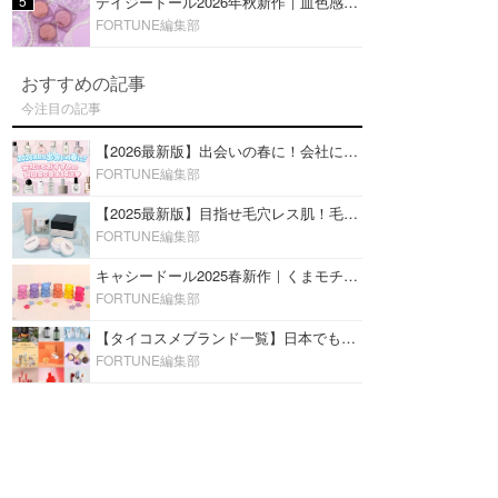
5
デイジードール2026年秋新作｜血色感が可愛い♡『パウダー ブラッシュ ブルーム』新3色をレビュー
FORTUNE編集部
おすすめの記事
今注目の記事
【2026最新版】出会いの春に！会社にもおすすめの好印象な香水14選♡ビジネスの場での香水マナーも
FORTUNE編集部
【2025最新版】目指せ毛穴レス肌！毛穴を埋めて隠す「おすすめ部分用下地＆プライマー」ランキング♡
FORTUNE編集部
キャシードール2025春新作｜くまモチーフのミニリップ「シャイニーベア リップモイスト」をレビュー♡
FORTUNE編集部
【タイコスメブランド一覧】日本でも人気沸騰中の“タイコスメ”ブランド20選！
FORTUNE編集部