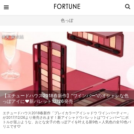
色っぽ
倖実 愛衣結
【エチュードハウス2018春新作】”ワインバー”のオシャレな色
っぽアイに♥新パレット12/26発売
エチュードハウス2018春新作「プレイカラーアイシャドウ ワインパーティー」
が2017/12/26より発売されます！新アイシャドウパレットは”ワインバー”にボ
トルが並ぶような、おとな女子の色っぽアイを叶える新9色＋人気色の全10色バ
リエです♡