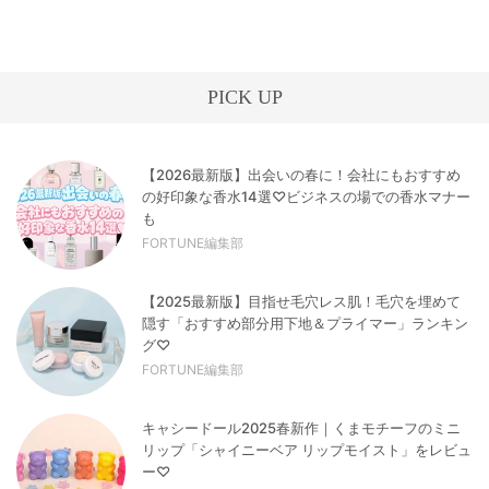
PICK UP
【2026最新版】出会いの春に！会社にもおすすめ
の好印象な香水14選♡ビジネスの場での香水マナー
も
FORTUNE編集部
【2025最新版】目指せ毛穴レス肌！毛穴を埋めて
隠す「おすすめ部分用下地＆プライマー」ランキン
グ♡
FORTUNE編集部
キャシードール2025春新作｜くまモチーフのミニ
リップ「シャイニーベア リップモイスト」をレビュ
ー♡