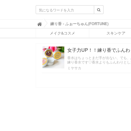
ふ
練り香 - ふぉーちゅん(FORTUNE)

ぉ
メイク&コスメ
スキンケア
ー
ち
ゅ
女子力UP！！練り香でふんわ
ん
(
香水はちょっとまだ手が出ない、でも、
F
練り香水です♡香水よりもふんわりとし
O
ミヤサカ
R
T
U
N
E
)