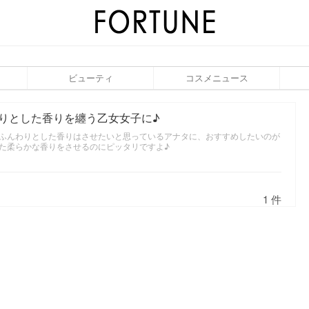
ビューティ
コスメニュース
りとした香りを纏う乙女女子に♪
ふんわりとした香りはさせたいと思っているアナタに、おすすめしたいのが
た柔らかな香りをさせるのにピッタリですよ♪
1 件