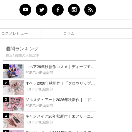
コスメレビュー
コラム
週間ランキング
最近1週間の人気記事
1
ニベア26年秋新作コスメ｜ディープモイスチャーリップの美容液タイプや2in1ボディクリームスクラブも
FORTUNE編集部
2
オペラ2026年秋新作｜『グロウリップティント』の新色・限定色はローズジャムカラー♡全4色をレビュー
FORTUNE編集部
3
ジルスチュアート2026年秋新作｜『ドレスドブルーム アイズ』新色や限定ハイライト・リップをレビュー
FORTUNE編集部
4
キャンメイク26年秋新作｜エアリーエクステンションライナー＆カールスナイパーマスカラ新色をレビュー
FORTUNE編集部