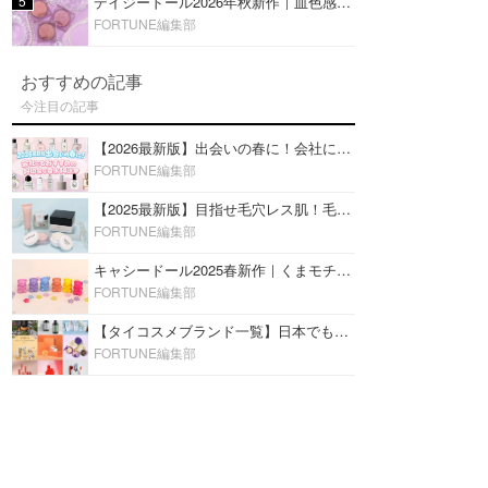
5
デイジードール2026年秋新作｜血色感が可愛い♡『パウダー ブラッシュ ブルーム』新3色をレビュー
FORTUNE編集部
おすすめの記事
今注目の記事
【2026最新版】出会いの春に！会社にもおすすめの好印象な香水14選♡ビジネスの場での香水マナーも
FORTUNE編集部
【2025最新版】目指せ毛穴レス肌！毛穴を埋めて隠す「おすすめ部分用下地＆プライマー」ランキング♡
FORTUNE編集部
キャシードール2025春新作｜くまモチーフのミニリップ「シャイニーベア リップモイスト」をレビュー♡
FORTUNE編集部
【タイコスメブランド一覧】日本でも人気沸騰中の“タイコスメ”ブランド20選！
FORTUNE編集部