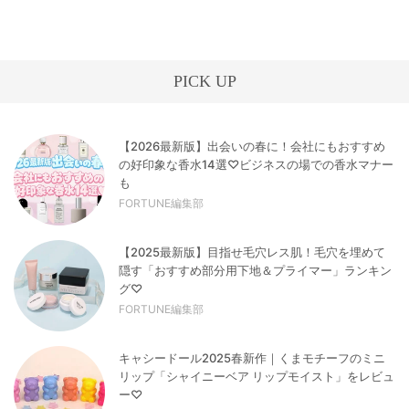
PICK UP
【2026最新版】出会いの春に！会社にもおすすめ
の好印象な香水14選♡ビジネスの場での香水マナー
も
FORTUNE編集部
【2025最新版】目指せ毛穴レス肌！毛穴を埋めて
隠す「おすすめ部分用下地＆プライマー」ランキン
グ♡
FORTUNE編集部
キャシードール2025春新作｜くまモチーフのミニ
リップ「シャイニーベア リップモイスト」をレビュ
ー♡