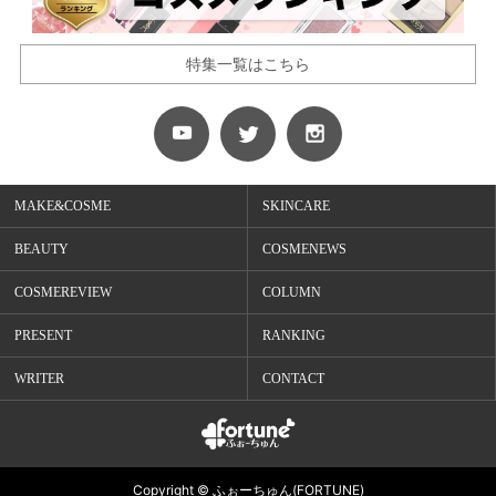
特集一覧はこちら
MAKE&COSME
SKINCARE
BEAUTY
COSMENEWS
COSMEREVIEW
COLUMN
PRESENT
RANKING
WRITER
CONTACT
Copyright © ふぉーちゅん(FORTUNE)