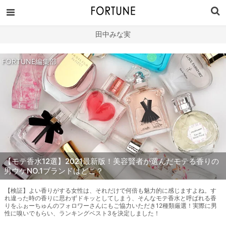
田中みな実
FORTUNE編集部
【モテ香水12選】2021最新版！美容賢者が選んだモテる香りの
男ウケNO.1ブランドはどこ？
【検証】よい香りがする女性は、それだけで何倍も魅力的に感じますよね。す
れ違った時の香りに思わずドキッとしてしまう、そんなモテ香水と呼ばれる香
りをふぉーちゅんのフォロワーさんにもご協力いただき12種類厳選！実際に男
性に嗅いでもらい、ランキングベスト3を決定しました！