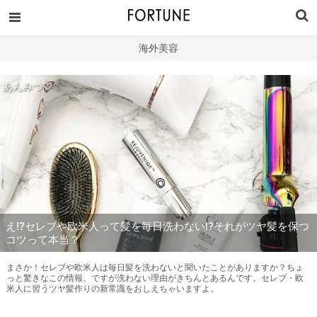
海外美容
あんみつ♡
え!?セレブや欧米人って髪を毎日洗わない!?それがツヤ髪を保つ
コツって本当？
まさか！セレブや欧米人は毎日髪を洗わないと聞いたことがありますか？ちょ
っと驚きなこの情報、ですが洗わない理由がきちんとあるんです。セレブ・欧
米人に習うツヤ髪作りの新常識をおしえちゃいますよ。