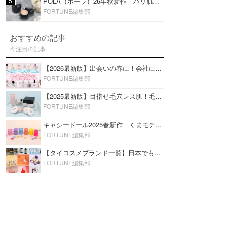
5
POLA（ポーラ）26年秋新作｜ハリ肌を叶える『B.A デイ プランプ ファンデーション』を口コミ
FORTUNE編集部
おすすめの記事
今注目の記事
【2026最新版】出会いの春に！会社にもおすすめの好印象な香水14選♡ビジネスの場での香水マナーも
FORTUNE編集部
【2025最新版】目指せ毛穴レス肌！毛穴を埋めて隠す「おすすめ部分用下地＆プライマー」ランキング♡
FORTUNE編集部
キャシードール2025春新作｜くまモチーフのミニリップ「シャイニーベア リップモイスト」をレビュー♡
FORTUNE編集部
【タイコスメブランド一覧】日本でも人気沸騰中の“タイコスメ”ブランド20選！
FORTUNE編集部