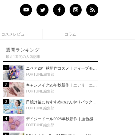
コスメレビュー
コラム
週間ランキング
最近1週間の人気記事
1
ニベア26年秋新作コスメ｜ディープモイスチャーリップの美容液タイプや2in1ボディクリームスクラブも
FORTUNE編集部
2
キャンメイク26年秋新作｜エアリーエクステンションライナー＆カールスナイパーマスカラ新色をレビュー
FORTUNE編集部
3
日焼け後におすすめのひんやりパック14選｜暑い夏にぴったりな冷凍／鎮静／うるおいチャージマスクを紹介
FORTUNE編集部
4
デイジードール2026年秋新作｜血色感が可愛い♡『パウダー ブラッシュ ブルーム』新3色をレビュー
FORTUNE編集部