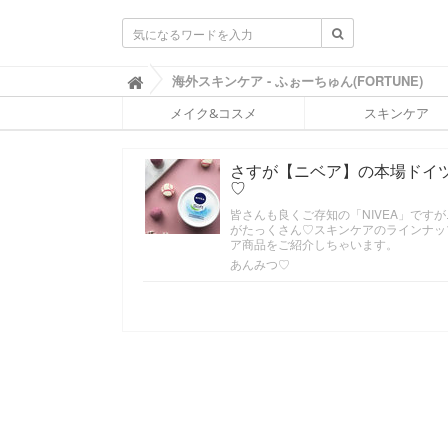
ふ
海外スキンケア - ふぉーちゅん(FORTUNE)

ぉ
メイク&コスメ
スキンケア
ー
ち
ゅ
さすが【ニベア】の本場ドイ
ん
♡
(
F
皆さんも良くご存知の「NIVEA」で
O
がたっくさん♡スキンケアのラインナッ
R
ア商品をご紹介しちゃいます。
T
あんみつ♡
U
N
E
)