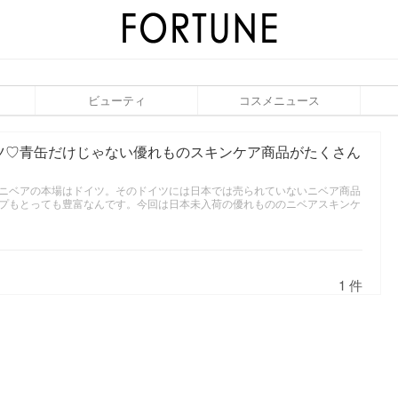
ビューティ
コスメニュース
ツ♡青缶だけじゃない優れものスキンケア商品がたくさん
すがニベアの本場はドイツ。そのドイツには日本では売られていないニベア商品
プもとっても豊富なんです。今回は日本未入荷の優れもののニベアスキンケ
1 件