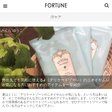
汗ケア
さくら ゆうこ
外出先でも気軽に使える♪《デリケートゾーン》のニオイやムレ
が気になる方におすすめのアイテムを一挙紹介
夏はとくに「デリケートゾーンのニオイやムレが気になる」という方は多いは
ず。そこで今回はそんな方におすすめのアイテムを紹介します。いつでも爽や
かで清潔感のあるデリケートゾーンになれるので、ぜひデリケートゾーンで悩
んでいる方はチェックしてみて下さい。