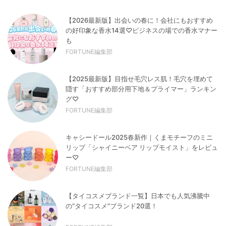
【2026最新版】出会いの春に！会社にもおすすめ
の好印象な香水14選♡ビジネスの場での香水マナー
も
FORTUNE編集部
【2025最新版】目指せ毛穴レス肌！毛穴を埋めて
隠す「おすすめ部分用下地＆プライマー」ランキン
グ♡
FORTUNE編集部
キャシードール2025春新作｜くまモチーフのミニ
リップ「シャイニーベア リップモイスト」をレビュ
ー♡
FORTUNE編集部
【タイコスメブランド一覧】日本でも人気沸騰中
の“タイコスメ”ブランド20選！