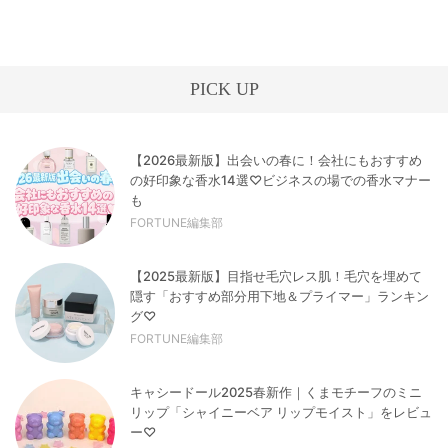
PICK UP
【2026最新版】出会いの春に！会社にもおすすめ
の好印象な香水14選♡ビジネスの場での香水マナー
も
FORTUNE編集部
【2025最新版】目指せ毛穴レス肌！毛穴を埋めて
隠す「おすすめ部分用下地＆プライマー」ランキン
グ♡
FORTUNE編集部
キャシードール2025春新作｜くまモチーフのミニ
リップ「シャイニーベア リップモイスト」をレビュ
ー♡