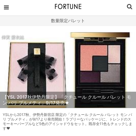
数量限定パレット
倖実 愛衣結
【YSL 2017秋伊勢丹限定】「クチュール クルール パレット モ
ン パリ プルメティ」9/17発売★
YSLから2017秋、伊勢丹新宿店 限定の「クチュール クルール パレット モン パ
リ プルメティ」が9/17より発売開始！ラブリーなパッケージに、トレンドのス
モーキーパープルなど5色のアイシャドウをセット。既存全11色もチェックしま
す♥