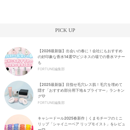
PICK UP
【2026最新版】出会いの春に！会社にもおすすめ
の好印象な香水14選♡ビジネスの場での香水マナー
も
FORTUNE編集部
【2025最新版】目指せ毛穴レス肌！毛穴を埋めて
隠す「おすすめ部分用下地＆プライマー」ランキン
グ♡
FORTUNE編集部
キャシードール2025春新作｜くまモチーフのミニ
リップ「シャイニーベア リップモイスト」をレビュ
ー♡