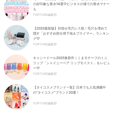
の好印象な香水14選♡ビジネスの場での香水マナー
も
FORTUNE編集部
【2025最新版】目指せ毛穴レス肌！毛穴を埋めて
隠す「おすすめ部分用下地＆プライマー」ランキン
グ♡
FORTUNE編集部
キャシードール2025春新作｜くまモチーフのミニ
リップ「シャイニーベア リップモイスト」をレビュ
ー♡
FORTUNE編集部
【タイコスメブランド一覧】日本でも人気沸騰中
の“タイコスメ”ブランド20選！
FORTUNE編集部