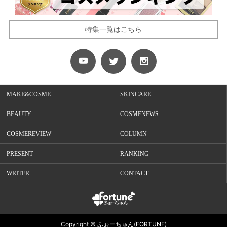
特集一覧はこちら
MAKE&COSME
SKINCARE
BEAUTY
COSMENEWS
COSMEREVIEW
COLUMN
PRESENT
RANKING
WRITER
CONTACT
Copyright © ふぉーちゅん(FORTUNE)