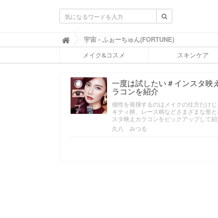
ふ
宇宙 - ふぉーちゅん(FORTUNE)

ぉ
メイク&コスメ
スキンケア
ー
ち
ゅ
一度は試したい＃インスタ映
ん
ラコンを紹介
(
F
個性を発揮するのはメイクの仕方だけじ
O
キティ柄、レース柄などさまざまな形と
R
スタ映えカラコンをピックアップして紹
T
久八 みつる
U
N
E
)