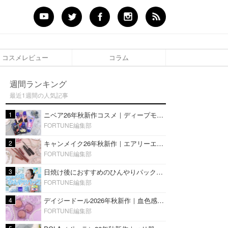
コスメレビュー
コラム
週間ランキング
最近1週間の人気記事
1
ニベア26年秋新作コスメ｜ディープモイスチャーリップの美容液タイプや2in1ボディクリームスクラブも
FORTUNE編集部
2
キャンメイク26年秋新作｜エアリーエクステンションライナー＆カールスナイパーマスカラ新色をレビュー
FORTUNE編集部
3
日焼け後におすすめのひんやりパック14選｜暑い夏にぴったりな冷凍／鎮静／うるおいチャージマスクを紹介
FORTUNE編集部
4
デイジードール2026年秋新作｜血色感が可愛い♡『パウダー ブラッシュ ブルーム』新3色をレビュー
FORTUNE編集部