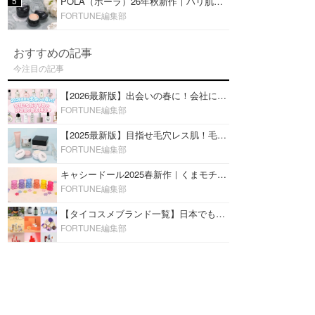
5
POLA（ポーラ）26年秋新作｜ハリ肌を叶える『B.A デイ プランプ ファンデーション』を口コミ
FORTUNE編集部
おすすめの記事
今注目の記事
【2026最新版】出会いの春に！会社にもおすすめの好印象な香水14選♡ビジネスの場での香水マナーも
FORTUNE編集部
【2025最新版】目指せ毛穴レス肌！毛穴を埋めて隠す「おすすめ部分用下地＆プライマー」ランキング♡
FORTUNE編集部
キャシードール2025春新作｜くまモチーフのミニリップ「シャイニーベア リップモイスト」をレビュー♡
FORTUNE編集部
【タイコスメブランド一覧】日本でも人気沸騰中の“タイコスメ”ブランド20選！
FORTUNE編集部