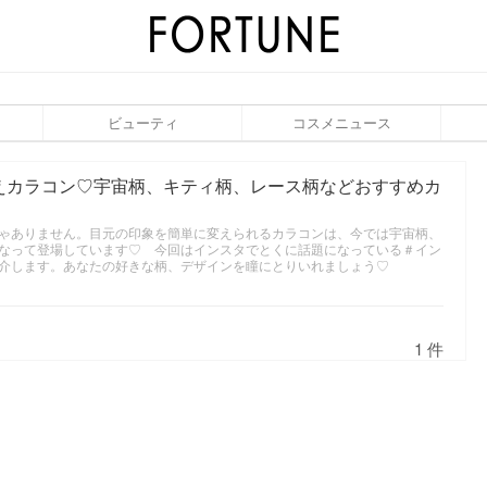
ビューティ
コスメニュース
えカラコン♡宇宙柄、キティ柄、レース柄などおすすめカ
ゃありません。目元の印象を簡単に変えられるカラコンは、今では宇宙柄、
なって登場しています♡ 今回はインスタでとくに話題になっている＃イン
介します。あなたの好きな柄、デザインを瞳にとりいれましょう♡
1 件