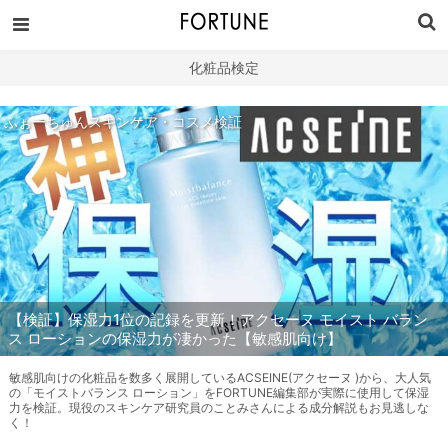
化粧品検定
ふぉーちゅんスキンケア・コスメ検証
【検証】保湿力1位の記録を更新！アクセーヌ モイスト バラン
ス ローションの保湿力が凄かった【敏感肌向け】
敏感肌向けの化粧品を数多く展開しているACSEINE(アクセーヌ )から、大人気
の「モイストバランス ローション」をFORTUNE編集部が実際に使用して保湿
力を検証。現役のスキンケア研究員のことみさんによる成分解説もお見逃しな
く！