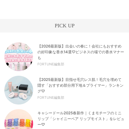
PICK UP
【2026最新版】出会いの春に！会社にもおすすめ
の好印象な香水14選♡ビジネスの場での香水マナー
も
FORTUNE編集部
【2025最新版】目指せ毛穴レス肌！毛穴を埋めて
隠す「おすすめ部分用下地＆プライマー」ランキン
グ♡
FORTUNE編集部
キャシードール2025春新作｜くまモチーフのミニ
リップ「シャイニーベア リップモイスト」をレビュ
ー♡