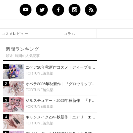
コスメレビュー
コラム
週間ランキング
最近1週間の人気記事
1
ニベア26年秋新作コスメ｜ディープモイスチャーリップの美容液タイプや2in1ボディクリームスクラブも
FORTUNE編集部
2
オペラ2026年秋新作｜『グロウリップティント』の新色・限定色はローズジャムカラー♡全4色をレビュー
FORTUNE編集部
3
ジルスチュアート2026年秋新作｜『ドレスドブルーム アイズ』新色や限定ハイライト・リップをレビュー
FORTUNE編集部
4
キャンメイク26年秋新作｜エアリーエクステンションライナー＆カールスナイパーマスカラ新色をレビュー
FORTUNE編集部