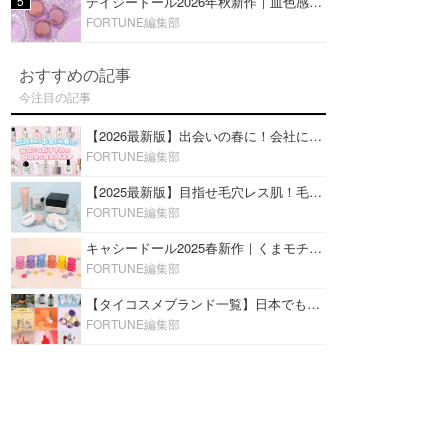
5
デイジードール2026年秋新作｜血色感が可愛い♡『パウダー ブラッシュ ブルーム』新3色をレビュー
FORTUNE編集部
おすすめの記事
今注目の記事
【2026最新版】出会いの春に！会社にもおすすめの好印象な香水14選♡ビジネスの場での香水マナーも
FORTUNE編集部
【2025最新版】目指せ毛穴レス肌！毛穴を埋めて隠す「おすすめ部分用下地＆プライマー」ランキング♡
FORTUNE編集部
キャシードール2025春新作｜くまモチーフのミニリップ「シャイニーベア リップモイスト」をレビュー♡
FORTUNE編集部
【タイコスメブランド一覧】日本でも人気沸騰中の“タイコスメ”ブランド20選！
FORTUNE編集部