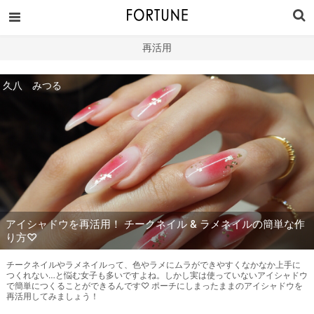
再活用
久八 みつる
アイシャドウを再活用！ チークネイル & ラメネイルの簡単な作
り方♡
チークネイルやラメネイルって、色やラメにムラができやすくなかなか上手に
つくれない…と悩む女子も多いですよね。しかし実は使っていないアイシャドウ
で簡単につくることができるんです♡ ポーチにしまったままのアイシャドウを
再活用してみましょう！