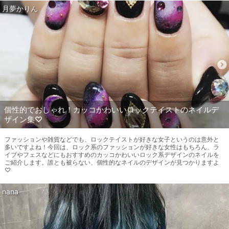
月夢かりん
個性的でおしゃれ！カッコかわいいロックテイストのネイルデ
ザイン集♡
ファッションや雑貨などでも、ロックテイストが好きな女子というのは意外と
多いですよね！今回は、ロック系のファッションが好きな女性はもちろん、ラ
イブやフェスなどにもおすすめのカッコかわいいロック系デザインのネイルを
ご紹介します。誰とも被らない、個性的なネイルのデザインが見つかりますよ
♡
nana