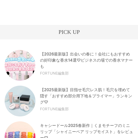
PICK UP
【2026最新版】出会いの春に！会社にもおすすめ
の好印象な香水14選♡ビジネスの場での香水マナー
も
FORTUNE編集部
【2025最新版】目指せ毛穴レス肌！毛穴を埋めて
隠す「おすすめ部分用下地＆プライマー」ランキン
グ♡
FORTUNE編集部
キャシードール2025春新作｜くまモチーフのミニ
リップ「シャイニーベア リップモイスト」をレビュ
ー♡