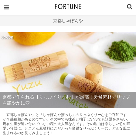
京都しゃぼんや
cocoa
京都で作られる【りっぷくりーむ】が最高！天然素材でリップ
を艶やかに♡
「京都しゃぼんや」と「しゃぼんやぽっち」のりっぷくりーむをご存知です
か？幾種類かあるのですが、その中でも抹茶と柚子はSNSでも話題をさらい、
現在生産が追い付いていない程の大人気なんです。その理由は京らしい竹の可
愛い容器に、とことん原材料にこだわった良質なりっぷくりーむ。どんな風に
生まれるのか見てみましょう！