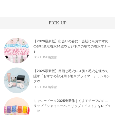
PICK UP
【2026最新版】出会いの春に！会社にもおすすめ
の好印象な香水14選♡ビジネスの場での香水マナー
も
FORTUNE編集部
【2025最新版】目指せ毛穴レス肌！毛穴を埋めて
隠す「おすすめ部分用下地＆プライマー」ランキン
グ♡
FORTUNE編集部
キャシードール2025春新作｜くまモチーフのミニ
リップ「シャイニーベア リップモイスト」をレビュ
ー♡