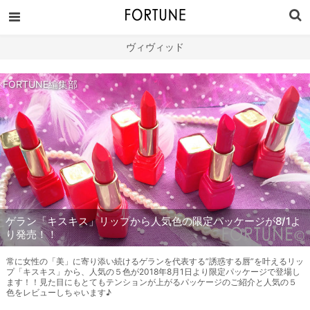
ヴィヴィッド
FORTUNE編集部
ゲラン「キスキス」リップから人気色の限定パッケージが8/1よ
り発売！！
常に女性の「美」に寄り添い続けるゲランを代表する”誘惑する唇”を叶えるリッ
プ「キスキス」から、人気の５色が2018年8月1日より限定パッケージで登場し
ます！！見た目にもとてもテンションが上がるパッケージのご紹介と人気の５
色をレビューしちゃいます♪