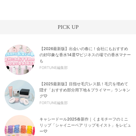
PICK UP
【2026最新版】出会いの春に！会社にもおすすめ
の好印象な香水14選♡ビジネスの場での香水マナー
も
FORTUNE編集部
【2025最新版】目指せ毛穴レス肌！毛穴を埋めて
隠す「おすすめ部分用下地＆プライマー」ランキン
グ♡
FORTUNE編集部
キャシードール2025春新作｜くまモチーフのミニ
リップ「シャイニーベア リップモイスト」をレビュ
ー♡