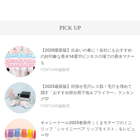
PICK UP
【2026最新版】出会いの春に！会社にもおすすめ
の好印象な香水14選♡ビジネスの場での香水マナー
も
FORTUNE編集部
【2025最新版】目指せ毛穴レス肌！毛穴を埋めて
隠す「おすすめ部分用下地＆プライマー」ランキン
グ♡
FORTUNE編集部
キャシードール2025春新作｜くまモチーフのミニ
リップ「シャイニーベア リップモイスト」をレビュ
ー♡