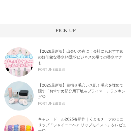
PICK UP
【2026最新版】出会いの春に！会社にもおすすめ
の好印象な香水14選♡ビジネスの場での香水マナー
も
FORTUNE編集部
【2025最新版】目指せ毛穴レス肌！毛穴を埋めて
隠す「おすすめ部分用下地＆プライマー」ランキン
グ♡
FORTUNE編集部
キャシードール2025春新作｜くまモチーフのミニ
リップ「シャイニーベア リップモイスト」をレビュ
ー♡