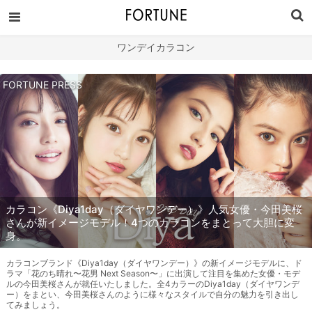
ワンデイカラコン
FORTUNE PRESS
カラコン《Diya1day（ダイヤワンデー）》人気女優・今田美桜
さんが新イメージモデル！4つのカラコンをまとって大胆に変
身。
カラコンブランド《Diya1day（ダイヤワンデー）》の新イメージモデルに、ド
ラマ「花のち晴れ〜花男 Next Season〜」に出演して注目を集めた女優・モデ
ルの今田美桜さんが就任いたしました。全4カラーのDiya1day（ダイヤワンデ
ー）をまとい、今田美桜さんのように様々なスタイルで自分の魅力を引き出し
てみましょう。