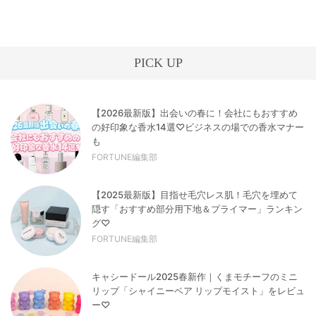
PICK UP
【2026最新版】出会いの春に！会社にもおすすめ
の好印象な香水14選♡ビジネスの場での香水マナー
も
FORTUNE編集部
【2025最新版】目指せ毛穴レス肌！毛穴を埋めて
隠す「おすすめ部分用下地＆プライマー」ランキン
グ♡
FORTUNE編集部
キャシードール2025春新作｜くまモチーフのミニ
リップ「シャイニーベア リップモイスト」をレビュ
ー♡