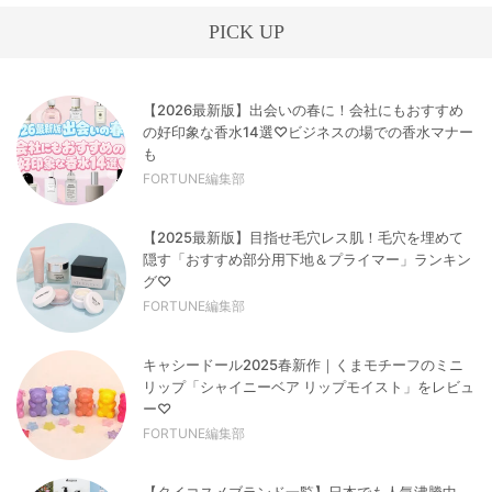
PICK UP
【2026最新版】出会いの春に！会社にもおすすめ
の好印象な香水14選♡ビジネスの場での香水マナー
も
FORTUNE編集部
【2025最新版】目指せ毛穴レス肌！毛穴を埋めて
隠す「おすすめ部分用下地＆プライマー」ランキン
グ♡
FORTUNE編集部
キャシードール2025春新作｜くまモチーフのミニ
リップ「シャイニーベア リップモイスト」をレビュ
ー♡
FORTUNE編集部
【タイコスメブランド一覧】日本でも人気沸騰中