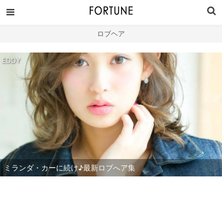
ロブヘア
EDDY
ミランダ・カーに続け♪最新ロブへア集