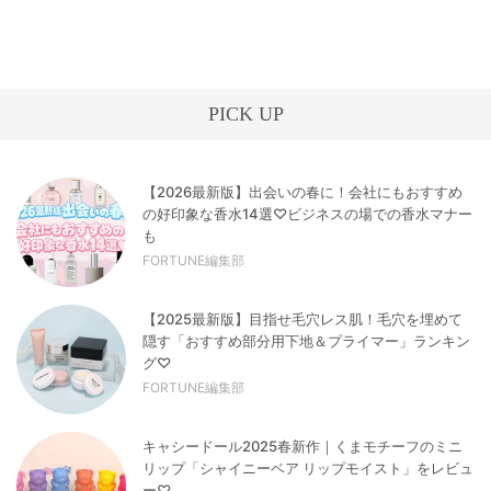
PICK UP
【2026最新版】出会いの春に！会社にもおすすめ
の好印象な香水14選♡ビジネスの場での香水マナー
も
FORTUNE編集部
【2025最新版】目指せ毛穴レス肌！毛穴を埋めて
隠す「おすすめ部分用下地＆プライマー」ランキン
グ♡
FORTUNE編集部
キャシードール2025春新作｜くまモチーフのミニ
リップ「シャイニーベア リップモイスト」をレビュ
ー♡