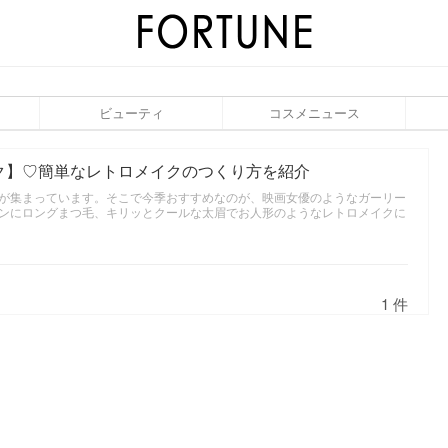
ビューティ
コスメニュース
ク】♡簡単なレトロメイクのつくり方を紹介
が集まっています。そこで今季おすすめなのが、映画女優のようなガーリー
ンにロングまつ毛、キリッとクールな太眉でお人形のようなレトロメイクに
1 件