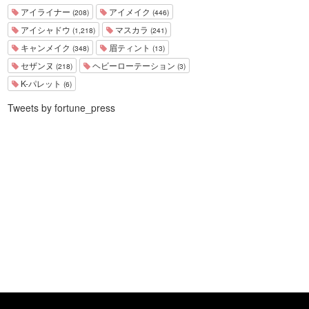
アイライナー
アイメイク
(208)
(446)
アイシャドウ
マスカラ
(1,218)
(241)
キャンメイク
眉ティント
(348)
(13)
セザンヌ
ヘビーローテーション
(218)
(3)
K-パレット
(6)
Tweets by fortune_press