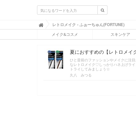
ふ
レトロメイク - ふぉーちゅん(FORTUNE)

ぉ
メイク&コスメ
スキンケア
ー
ち
ゅ
夏におすすめの【レトロメイ
ん
(
ひと昔前のファッションやメイクに注目
F
なレトロメイク♡しっかりハネ上げライ
O
トライしてみましょう☆
R
久八 みつる
T
U
N
E
)