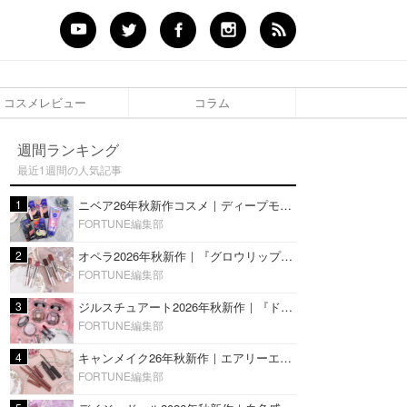
コスメレビュー
コラム
週間ランキング
最近1週間の人気記事
1
ニベア26年秋新作コスメ｜ディープモイスチャーリップの美容液タイプや2in1ボディクリームスクラブも
FORTUNE編集部
2
オペラ2026年秋新作｜『グロウリップティント』の新色・限定色はローズジャムカラー♡全4色をレビュー
FORTUNE編集部
3
ジルスチュアート2026年秋新作｜『ドレスドブルーム アイズ』新色や限定ハイライト・リップをレビュー
FORTUNE編集部
4
キャンメイク26年秋新作｜エアリーエクステンションライナー＆カールスナイパーマスカラ新色をレビュー
FORTUNE編集部