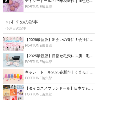
5
デイジードール2026年秋新作｜血色感が可愛い♡『パウダー ブラッシュ ブルーム』新3色をレビュー
FORTUNE編集部
おすすめの記事
今注目の記事
【2026最新版】出会いの春に！会社にもおすすめの好印象な香水14選♡ビジネスの場での香水マナーも
FORTUNE編集部
【2025最新版】目指せ毛穴レス肌！毛穴を埋めて隠す「おすすめ部分用下地＆プライマー」ランキング♡
FORTUNE編集部
キャシードール2025春新作｜くまモチーフのミニリップ「シャイニーベア リップモイスト」をレビュー♡
FORTUNE編集部
【タイコスメブランド一覧】日本でも人気沸騰中の“タイコスメ”ブランド20選！
FORTUNE編集部