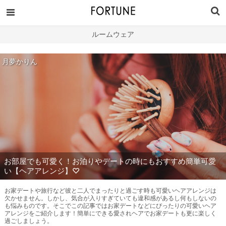
ルームウェア
月夢かりん
お部屋でも可愛く！お泊りやデートの時にもおすすめ簡単可愛
い【ヘアアレンジ】♡
お家デートや旅行など彼と二人でまったりと過ごす時も可愛いヘアアレンジは
欠かせません。しかし、気合が入りすぎていても違和感があるし何もしないの
も悩みものです。そこでこの記事ではお家デートなどにぴったりの可愛いヘア
アレンジをご紹介します！簡単にできる愛されヘアでお家デートも更に楽しく
過ごしましょう。