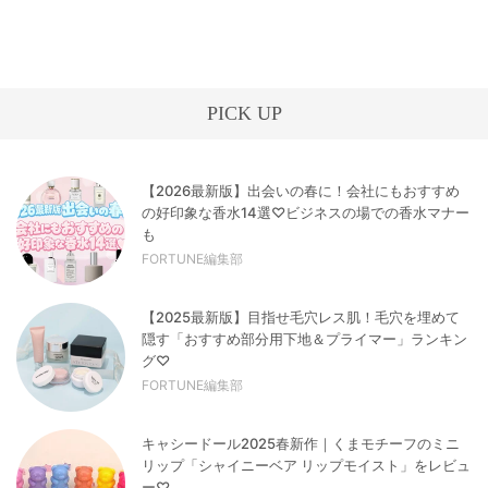
PICK UP
【2026最新版】出会いの春に！会社にもおすすめ
の好印象な香水14選♡ビジネスの場での香水マナー
も
FORTUNE編集部
【2025最新版】目指せ毛穴レス肌！毛穴を埋めて
隠す「おすすめ部分用下地＆プライマー」ランキン
グ♡
FORTUNE編集部
キャシードール2025春新作｜くまモチーフのミニ
リップ「シャイニーベア リップモイスト」をレビュ
ー♡