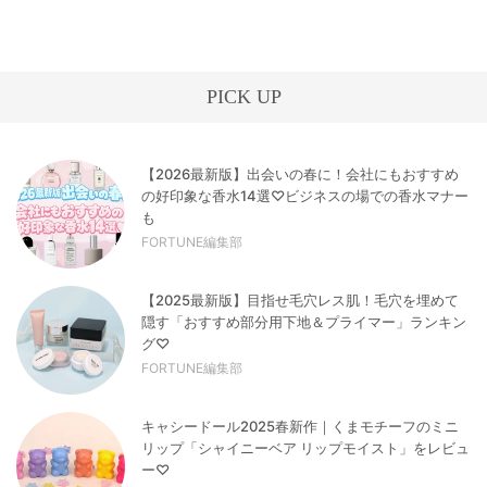
PICK UP
【2026最新版】出会いの春に！会社にもおすすめ
の好印象な香水14選♡ビジネスの場での香水マナー
も
FORTUNE編集部
【2025最新版】目指せ毛穴レス肌！毛穴を埋めて
隠す「おすすめ部分用下地＆プライマー」ランキン
グ♡
FORTUNE編集部
キャシードール2025春新作｜くまモチーフのミニ
リップ「シャイニーベア リップモイスト」をレビュ
ー♡