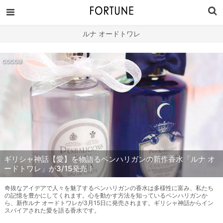
ルナ オードトワレ
cocoa
ギリシャ神話【愛】を物語るペンハリガンの新作香水「ルナ オ
ードトワレ」が3/15発売！
奇抜なアイデアで人々を魅了するペンハリガンの香水は多様性に富み、私たち
の記憶を豊かにしてくれます。心を動かす方法を知っているペンハリガンか
ら、新作ルナ オードトワレが3月15日に発売されます。ギリシャ神話からイン
スパイアされた愛を語る香水です。