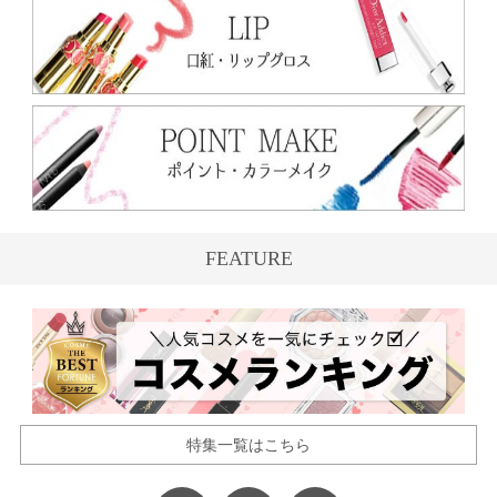
FEATURE
特集一覧はこちら