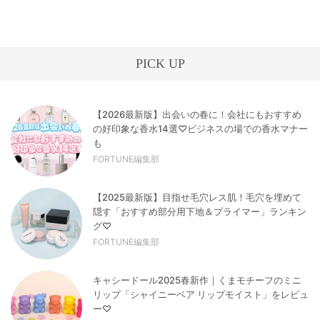
PICK UP
【2026最新版】出会いの春に！会社にもおすすめ
の好印象な香水14選♡ビジネスの場での香水マナー
も
FORTUNE編集部
【2025最新版】目指せ毛穴レス肌！毛穴を埋めて
隠す「おすすめ部分用下地＆プライマー」ランキン
グ♡
FORTUNE編集部
キャシードール2025春新作｜くまモチーフのミニ
リップ「シャイニーベア リップモイスト」をレビュ
ー♡