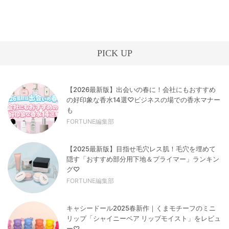
PICK UP
【2026最新版】出会いの春に！会社にもおすすめ
の好印象な香水14選♡ビジネスの場での香水マナー
も
FORTUNE編集部
【2025最新版】目指せ毛穴レス肌！毛穴を埋めて
隠す「おすすめ部分用下地＆プライマー」ランキン
グ♡
FORTUNE編集部
キャシードール2025春新作｜くまモチーフのミニ
リップ「シャイニーベア リップモイスト」をレビュ
ー♡