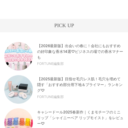
PICK UP
【2026最新版】出会いの春に！会社にもおすすめ
の好印象な香水14選♡ビジネスの場での香水マナー
も
FORTUNE編集部
【2025最新版】目指せ毛穴レス肌！毛穴を埋めて
隠す「おすすめ部分用下地＆プライマー」ランキン
グ♡
FORTUNE編集部
キャシードール2025春新作｜くまモチーフのミニ
リップ「シャイニーベア リップモイスト」をレビュ
ー♡