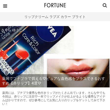
リップクリーム ラブズ カラー ブライト
さくら ゆうこ
薬局でプチプラで買える♡ピュアな血色感をプラスできるおす
すめ【赤リップ】4選♡
薬局には、プチプラ優秀な色付きリップがたくさん出ています。そんな中でも
今回は、赤リップに注目♡一本でリップメイクが仕上がるような優秀なアイテ
ムばかりですので、ぜひ参考にしてお気に入りのリップをゲットしてみて下さ
い！