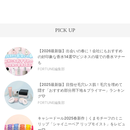
PICK UP
【2026最新版】出会いの春に！会社にもおすすめ
の好印象な香水14選♡ビジネスの場での香水マナー
も
FORTUNE編集部
【2025最新版】目指せ毛穴レス肌！毛穴を埋めて
隠す「おすすめ部分用下地＆プライマー」ランキン
グ♡
FORTUNE編集部
キャシードール2025春新作｜くまモチーフのミニ
リップ「シャイニーベア リップモイスト」をレビュ
ー♡