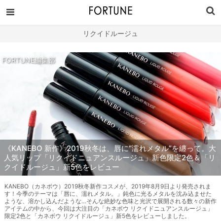
リクイドルージュ
FORTUNE編集部
《KANEBO 新作》2019秋冬は、唇に“濡れメタル”を纏って。大
人気リップ「リクイドニュアンスルージュ」新色限定2色＆「リ
クイドルージュ」新5色をレビュー
KANEBO（カネボウ）2019秋冬新作コスメが、2019年8月9日より発売されま
す！今季のテーマは「唇に、濡れメタル。」鈍色に光るメタルを沈み込ませた
ような、溶かし込んだような…そんな絶妙な色味と光沢で展開される数々の新作
アイテムの中から、今回は大注目の「カネボウ リクイドニュアンスルージュ」
限定2色と「カネボウ リクイドルージュ」新5色をレビューしました。