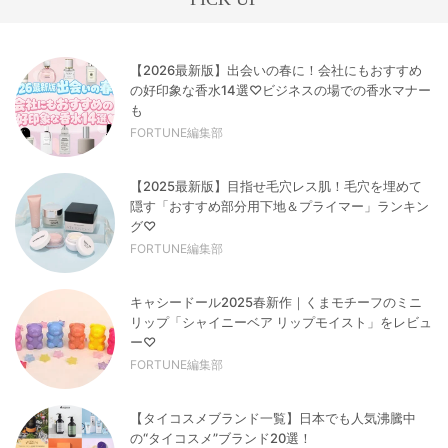
【2026最新版】出会いの春に！会社にもおすすめ
の好印象な香水14選♡ビジネスの場での香水マナー
も
FORTUNE編集部
【2025最新版】目指せ毛穴レス肌！毛穴を埋めて
隠す「おすすめ部分用下地＆プライマー」ランキン
グ♡
FORTUNE編集部
キャシードール2025春新作｜くまモチーフのミニ
リップ「シャイニーベア リップモイスト」をレビュ
ー♡
FORTUNE編集部
【タイコスメブランド一覧】日本でも人気沸騰中
の“タイコスメ”ブランド20選！