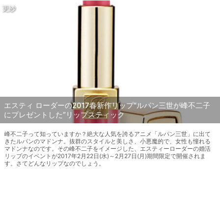
更紗
エスティ ローダーの2017春新作リップ“ルパン三世が峰不二子
にプレゼントした”リップスティック
峰不二子って知っていますか？絶大な人気を誇るアニメ「ルパン三世」に出て
きたルパンのマドンナ。抜群のスタイルと美しさ、小悪魔的で、女性も憧れる
マドンナなのです。その峰不二子をイメージした、エスティーローダーの婚活
リップのイベントが2017年2月22日(水)～2月27日(月)期間限定で開催されま
す。さてどんなリップなのでしょう。