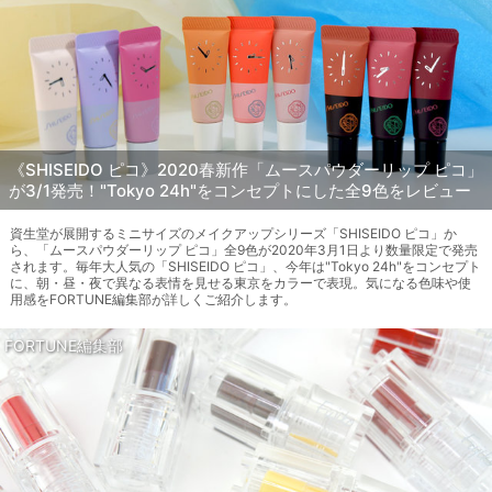
《SHISEIDO ピコ》2020春新作「ムースパウダーリップ ピコ」
が3/1発売！"Tokyo 24h"をコンセプトにした全9色をレビュー
資生堂が展開するミニサイズのメイクアップシリーズ「SHISEIDO ピコ」か
ら、「ムースパウダーリップ ピコ」全9色が2020年3月1日より数量限定で発売
されます。毎年大人気の「SHISEIDO ピコ」、今年は"Tokyo 24h"をコンセプト
に、朝・昼・夜で異なる表情を見せる東京をカラーで表現。気になる色味や使
用感をFORTUNE編集部が詳しくご紹介します。
FORTUNE編集部