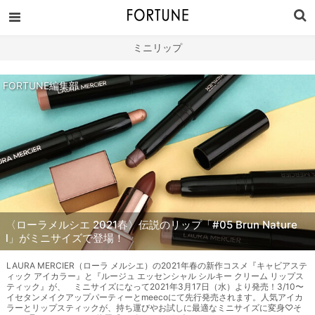
ミニリップ
FORTUNE編集部
〈ローラメルシエ 2021春〉伝説のリップ「#05 Brun Nature
l」がミニサイズで登場！
LAURA MERCIER（ローラ メルシエ）の2021年春の新作コスメ『キャビアステ
ィック アイカラー』と『ルージュ エッセンシャル シルキー クリーム リップス
ティック』が、 ミニサイズになって2021年3月17日（水）より発売！3/10〜
イセタンメイクアップパーティーとmeecoにて先行発売されます。人気アイカ
ラーとリップスティックが、持ち運びやお試しに最適なミニサイズに変身♡そ