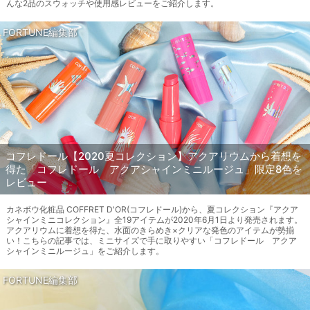
んな2品のスウォッチや使用感レビューをご紹介します。
FORTUNE編集部
コフレドール【2020夏コレクション】アクアリウムから着想を
得た「コフレドール アクアシャインミニルージュ」限定8色を
レビュー
カネボウ化粧品 COFFRET D'OR(コフレドール)から、夏コレクション『アクア
シャインミニコレクション』全19アイテムが2020年6月1日より発売されます。
アクアリウムに着想を得た、水面のきらめき×クリアな発色のアイテムが勢揃
い！こちらの記事では、ミニサイズで手に取りやすい「コフレドール アクア
シャインミニルージュ」をご紹介します。
FORTUNE編集部