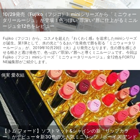
10/29発売《Fujiko（フジコ）》miniシリーズから「ミニウォー
タリールージュ」が登場！色っぽい“罪深い”唇に仕上がるミニル
ージュ全12色をレビュー
Fujiko（フジコ）から、コスメを超えた『わくわく感』を追求したminiシリーズ
が誕生。第1弾として、水の光と“うるおい”生発色で唇を彩る「ミニウォータリ
ールージュ」が、2019年10月29日（火）より発売となります。生の唇を感じさ
せる軽さと透け発色で、色っぽい“罪深い”唇へと導くミニルージュです。今回は
Fujiko（フジコ）miniシリーズ「ミニウォータリールージュ」全12色をFORTU
NE編集部がご紹介します。
倖実 愛衣結
【トム フォード】ソフトマット&シャインの新「リップカラ
ー」がデビュー☆新30色の大人気ミニリップ『ボーイズ アンド