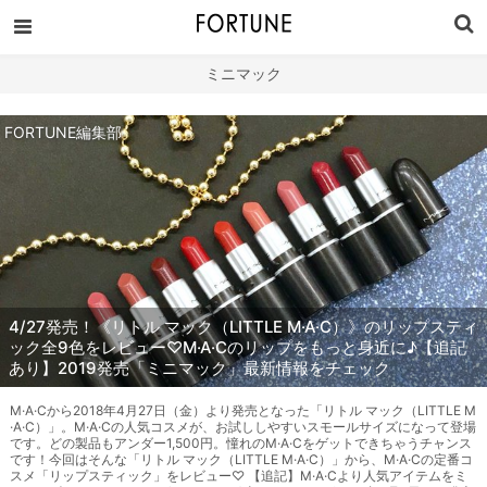
ミニマック
FORTUNE編集部
4/27発売！《リトル マック（LITTLE M·A·C）》のリップスティ
ック全9色をレビュー♡M·A·Cのリップをもっと身近に♪【追記
あり】2019発売「ミニマック」最新情報をチェック
M·A·Cから2018年4月27日（金）より発売となった「リトル マック（LITTLE M
·A·C）」。M·A·Cの人気コスメが、お試ししやすいスモールサイズになって登場
です。どの製品もアンダー1,500円。憧れのM·A·Cをゲットできちゃうチャンス
です！今回はそんな「リトル マック（LITTLE M·A·C）」から、M·A·Cの定番コ
スメ「リップスティック」をレビュー♡ 【追記】M·A·Cより人気アイテムをミ