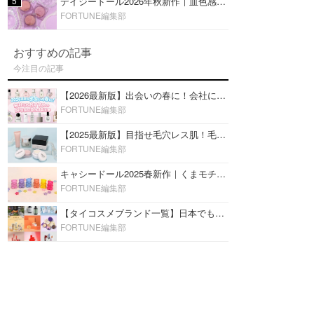
5
デイジードール2026年秋新作｜血色感が可愛い♡『パウダー ブラッシュ ブルーム』新3色をレビュー
FORTUNE編集部
おすすめの記事
今注目の記事
【2026最新版】出会いの春に！会社にもおすすめの好印象な香水14選♡ビジネスの場での香水マナーも
FORTUNE編集部
【2025最新版】目指せ毛穴レス肌！毛穴を埋めて隠す「おすすめ部分用下地＆プライマー」ランキング♡
FORTUNE編集部
キャシードール2025春新作｜くまモチーフのミニリップ「シャイニーベア リップモイスト」をレビュー♡
FORTUNE編集部
【タイコスメブランド一覧】日本でも人気沸騰中の“タイコスメ”ブランド20選！
FORTUNE編集部