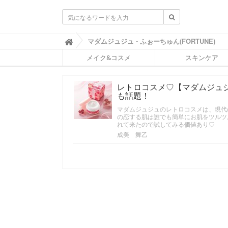
ふ
マダムジュジュ - ふぉーちゅん(FORTUNE)

ぉ
メイク&コスメ
スキンケア
ー
ち
ゅ
レトロコスメ♡【マダムジュ
ん
も話題！
(
F
マダムジュジュのレトロコスメは、現代
O
の恋する肌は誰でも簡単にお肌をツルツ
R
れて来たので試してみる価値あり♡
T
成美 舞乙
U
N
E
)