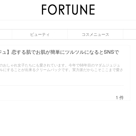
ビューティ
コスメニュース
ジュ】恋する肌でお肌が簡単にツルツルになるとSNSで
のおしゃれ女子たちにも愛されています。今年で68年目のマダムジュジュ
ルにすることが出来るクリームパックです。実力派だからこそここまで愛さ
1 件