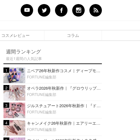
コスメレビュー
コラム
週間ランキング
最近1週間の人気記事
1
ニベア26年秋新作コスメ｜ディープモイスチャーリップの美容液タイプや2in1ボディクリームスクラブも
FORTUNE編集部
2
オペラ2026年秋新作｜『グロウリップティント』の新色・限定色はローズジャムカラー♡全4色をレビュー
FORTUNE編集部
3
ジルスチュアート2026年秋新作｜『ドレスドブルーム アイズ』新色や限定ハイライト・リップをレビュー
FORTUNE編集部
4
キャンメイク26年秋新作｜エアリーエクステンションライナー＆カールスナイパーマスカラ新色をレビュー
FORTUNE編集部