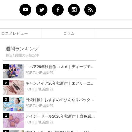
コスメレビュー
コラム
週間ランキング
最近1週間の人気記事
1
ニベア26年秋新作コスメ｜ディープモイスチャーリップの美容液タイプや2in1ボディクリームスクラブも
FORTUNE編集部
2
キャンメイク26年秋新作｜エアリーエクステンションライナー＆カールスナイパーマスカラ新色をレビュー
FORTUNE編集部
3
日焼け後におすすめのひんやりパック14選｜暑い夏にぴったりな冷凍／鎮静／うるおいチャージマスクを紹介
FORTUNE編集部
4
デイジードール2026年秋新作｜血色感が可愛い♡『パウダー ブラッシュ ブルーム』新3色をレビュー
FORTUNE編集部