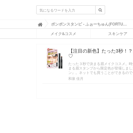
ふ
ポンポンスタンピ - ふぉーちゅん(FORTUNE)

ぉ
メイク&コスメ
スキンケア
ー
ち
ゅ
【注目の新色】たった3秒！
ん
♡
(
F
たった３秒で決まる眉メイクコスメ。時
O
まる眉スタンプから限定色が登場しまし
R
ン』。ネットでも買うことができるので
T
和泉 佳月
U
N
E
)