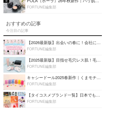
5
POLA（ポーラ）26年秋新作｜ハリ肌を叶える『B.A デイ プランプ ファンデーション』を口コミ
FORTUNE編集部
おすすめの記事
今注目の記事
【2026最新版】出会いの春に！会社にもおすすめの好印象な香水14選♡ビジネスの場での香水マナーも
FORTUNE編集部
【2025最新版】目指せ毛穴レス肌！毛穴を埋めて隠す「おすすめ部分用下地＆プライマー」ランキング♡
FORTUNE編集部
キャシードール2025春新作｜くまモチーフのミニリップ「シャイニーベア リップモイスト」をレビュー♡
FORTUNE編集部
【タイコスメブランド一覧】日本でも人気沸騰中の“タイコスメ”ブランド20選！
FORTUNE編集部