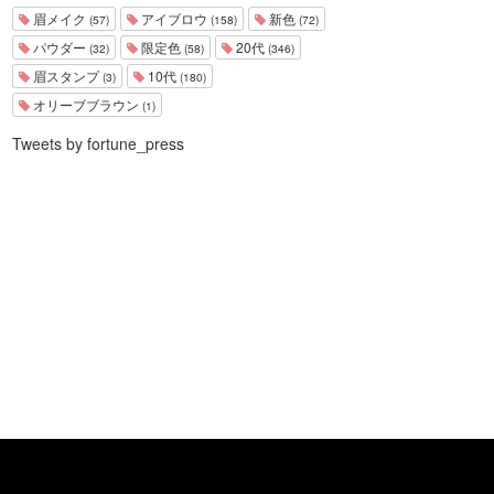
眉メイク
アイブロウ
新色
(57)
(158)
(72)
パウダー
限定色
20代
(32)
(58)
(346)
眉スタンプ
10代
(3)
(180)
オリーブブラウン
(1)
Tweets by fortune_press