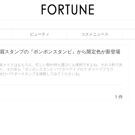
ビューティ
コスメニュース
？眉スタンプの『ポンポンスタンピ』から限定色が新登場
短メイクはもちろん、忙しい朝や持ち運びにも便利ですよね。その３秒で決
た。その名も『ポンポンスタンピ パウダーアイブロウ オリーブブラウ
ぜひパウダースタンプを体験してみてくださいね。
1 件