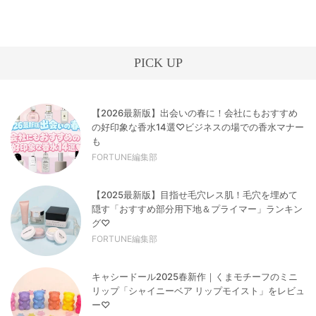
PICK UP
【2026最新版】出会いの春に！会社にもおすすめ
の好印象な香水14選♡ビジネスの場での香水マナー
も
FORTUNE編集部
【2025最新版】目指せ毛穴レス肌！毛穴を埋めて
隠す「おすすめ部分用下地＆プライマー」ランキン
グ♡
FORTUNE編集部
キャシードール2025春新作｜くまモチーフのミニ
リップ「シャイニーベア リップモイスト」をレビュ
ー♡