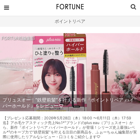
ポイントリペア
FORTUNE編集部
プリュスオー｜“鉄壁前髪”を叶える新作『ポイントリペア ハイ
パーホールド』をレビュー♡
【プレゼント応募期間：2026年5月28日（木）18:00 〜6月11日（木）17:59
迄】アホ毛ケアスティック売上No.1*¹ブランドのplus eau（プリュスオー）か
ら、新作『ポイントリペア ハイパーホールド』が登場！シリーズ史上最強レベ
ル*²のキープ力で“鉄壁前髪”を叶える注目の新商品を、ふぉーちゅん編集部が実
際に使用したリアルなレビュー・口コミをご紹介します♡