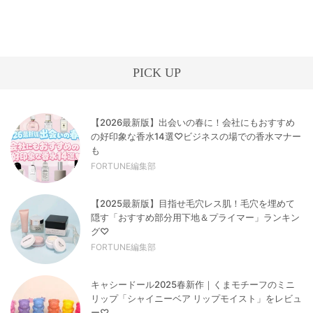
PICK UP
【2026最新版】出会いの春に！会社にもおすすめ
の好印象な香水14選♡ビジネスの場での香水マナー
も
FORTUNE編集部
【2025最新版】目指せ毛穴レス肌！毛穴を埋めて
隠す「おすすめ部分用下地＆プライマー」ランキン
グ♡
FORTUNE編集部
キャシードール2025春新作｜くまモチーフのミニ
リップ「シャイニーベア リップモイスト」をレビュ
ー♡