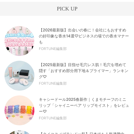
PICK UP
【2026最新版】出会いの春に！会社にもおすすめ
の好印象な香水14選♡ビジネスの場での香水マナー
も
FORTUNE編集部
【2025最新版】目指せ毛穴レス肌！毛穴を埋めて
隠す「おすすめ部分用下地＆プライマー」ランキン
グ♡
FORTUNE編集部
キャシードール2025春新作｜くまモチーフのミニ
リップ「シャイニーベア リップモイスト」をレビュ
ー♡
FORTUNE編集部
【タイコスメブランド一覧】日本でも人気沸騰中