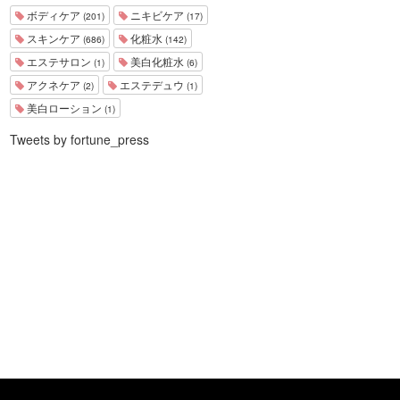
ボディケア
ニキビケア
(201)
(17)
スキンケア
化粧水
(686)
(142)
エステサロン
美白化粧水
(1)
(6)
アクネケア
エステデュウ
(2)
(1)
美白ローション
(1)
Tweets by fortune_press