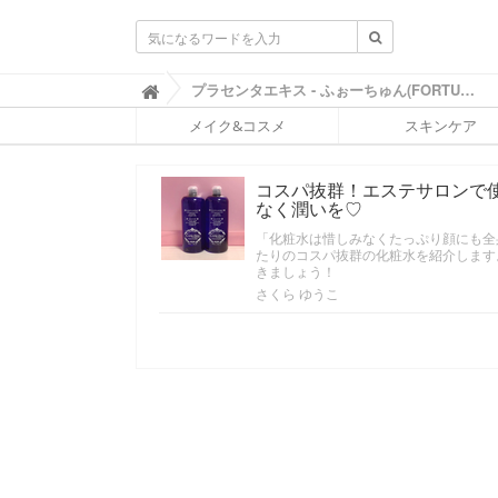
ふ
プラセンタエキス - ふぉーちゅん(FORTUNE)

ぉ
メイク&コスメ
スキンケア
ー
ち
ゅ
コスパ抜群！エステサロンで
ん
なく潤いを♡
(
F
「化粧水は惜しみなくたっぷり顔にも全
O
たりのコスパ抜群の化粧水を紹介します
R
きましょう！
T
さくら ゆうこ
U
N
E
)