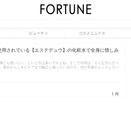
ビューティ
コスメニュース
使用されている【エステデュウ】の化粧水で全身に惜しみ
身にも使いたい」という方は多いですよね。そこで今回は、そんな方にぴっ
。美白からニキビケアまで幅広く揃っているので、ぜひ早速チェックしてい
1 件