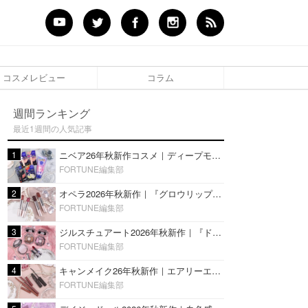
コスメレビュー
コラム
週間ランキング
最近1週間の人気記事
1
ニベア26年秋新作コスメ｜ディープモイスチャーリップの美容液タイプや2in1ボディクリームスクラブも
FORTUNE編集部
2
オペラ2026年秋新作｜『グロウリップティント』の新色・限定色はローズジャムカラー♡全4色をレビュー
FORTUNE編集部
3
ジルスチュアート2026年秋新作｜『ドレスドブルーム アイズ』新色や限定ハイライト・リップをレビュー
FORTUNE編集部
4
キャンメイク26年秋新作｜エアリーエクステンションライナー＆カールスナイパーマスカラ新色をレビュー
FORTUNE編集部