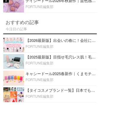
5
デイジードール2026年秋新作｜血色感が可愛い♡『パウダー ブラッシュ ブルーム』新3色をレビュー
FORTUNE編集部
おすすめの記事
今注目の記事
【2026最新版】出会いの春に！会社にもおすすめの好印象な香水14選♡ビジネスの場での香水マナーも
FORTUNE編集部
【2025最新版】目指せ毛穴レス肌！毛穴を埋めて隠す「おすすめ部分用下地＆プライマー」ランキング♡
FORTUNE編集部
キャシードール2025春新作｜くまモチーフのミニリップ「シャイニーベア リップモイスト」をレビュー♡
FORTUNE編集部
【タイコスメブランド一覧】日本でも人気沸騰中の“タイコスメ”ブランド20選！
FORTUNE編集部